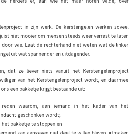
 de herders er, aan wie het maar horen wilde, over
enproject in zijn werk. De kerstengelen werken zoveel
r juist niet mooier om mensen steeds weer verrast te laten
en door wie. Laat de rechterhand niet weten wat de linker
ngel uit wat spannender en uitdagender.
, dat ze liever niets vanuit het Kerstengelenproject
jwilliger van het Kerstengelenproject wordt, en daarmee
ons een pakketje krijgt bestaande uit:
 reden waarom, aan iemand in het kader van het
aandacht geschonken wordt;
j het pakketje te stoppen en
iemand kan aangeven niet deel te willen blijven uitmaken