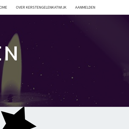
OME
OVER KERSTENGELENKATWIJK
AANMELDEN
EN