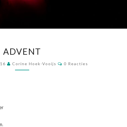
ADVENT
ADVENT
Reacties
016
Corine Hoek-Vooijs
0 Reacties
n
er
n.