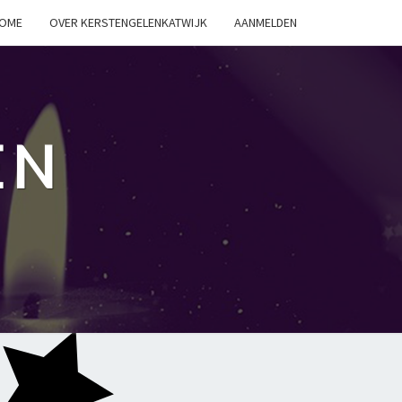
OME
OVER KERSTENGELENKATWIJK
AANMELDEN
EN