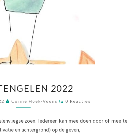
KERSTENGELEN
TENGELEN 2022
2022
Reacties
022
Corine Hoek-Vooijs
0 Reacties
elenvliegseizoen. Iedereen kan mee doen door of mee te
ivatie en achtergrond) op de geven,