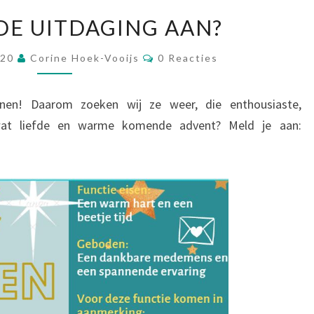
NEEM
 DE UITDAGING AAN?
JIJ
DE
Reacties
020
Corine Hoek-Vooijs
0 Reacties
UITDAGING
AAN?
nen! Daarom zoeken wij ze weer, die enthousiaste,
j wat liefde en warme komende advent? Meld je aan: