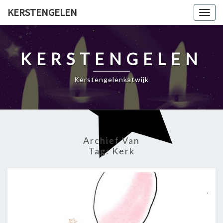
Ga
KERSTENGELEN
Togg
naar
navig
de
content
KERSTENGELEN
Kerstengelenkatwijk
Archief Van
Tag:
Kerk