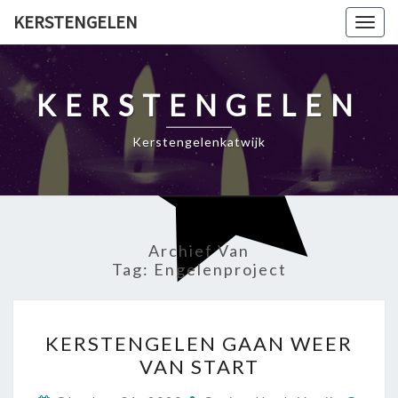
Ga
KERSTENGELEN
Togg
naar
navig
de
content
KERSTENGELEN
Kerstengelenkatwijk
Archief Van
Tag:
Engelenproject
KERSTENGELEN
KERSTENGELEN GAAN WEER
GAAN
VAN START
WEER
VAN
Reac