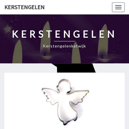
Ga
KERSTENGELEN
Togg
naar
navig
de
content
KERSTENGELEN
Kerstengelenkatwijk